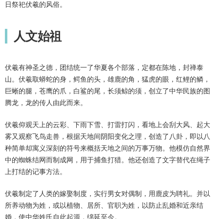
日祭祀伏羲的风俗。
人文始祖
伏羲有神圣之德，团结统一了华夏各个部落，定都在陈地，封禅泰
山。伏羲取蟒蛇的身，鳄鱼的头，雄鹿的角，猛虎的眼，红鲤的鳞，
巨蜥的腿，苍鹰的爪，白鲨的尾，长须鲸的须，创立了中华民族的图
腾龙，龙的传人由此而来。
伏羲仰观天上的云彩、下雨下雪、打雷打闪，看地上会刮大风、起大
雾又观察飞鸟走兽，根据天地间阴阳变化之理，创造了八卦，即以八
种简单却寓义深刻的符号来概括天地之间的万事万物。他模仿自然界
中的蜘蛛结网而制成网，用于捕鱼打猎。他还创造了文字替代在绳子
上打结的记事方法。
伏羲制定了人类的嫁娶制度，实行男女对偶制，用鹿皮为聘礼。并以
所养动物为姓，或以植物、居所、官职为姓，以防止乱婚和近亲结
婚，使中华姓氏自此起源，绵延至今。