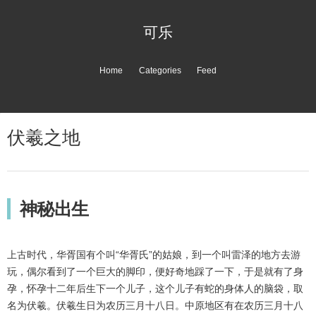
可乐
Home
Categories
Feed
伏羲之地
神秘出生
上古时代，华胥国有个叫“华胥氏”的姑娘，到一个叫雷泽的地方去游
玩，偶尔看到了一个巨大的脚印，便好奇地踩了一下，于是就有了身
孕，怀孕十二年后生下一个儿子，这个儿子有蛇的身体人的脑袋，取
名为伏羲。伏羲生日为农历三月十八日。中原地区有在农历三月十八